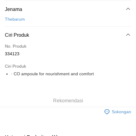
Kaedah Pembayaran
Jenama
Perbankan atas talian
Deskripsi
Thebarum
Hanya menyokong Maybank, CIMB Bank, Public Bank, RHB Bank, Hong
Leong Bank, Bank Islam, AmBank, BSN Bank.
Pilihan Penghantaran
Ciri Produk
Rumah penghantaran
Kadar Penghantaran
No. Produk
Rumah penghantaran
334123
Ciri Produk
· CO ampoule for nourishment and comfort
Rekomendasi
Sokongan