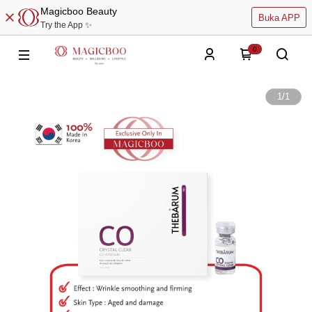
Magicboo Beauty
Buka APP
Try the App ✨
0
1
/
1