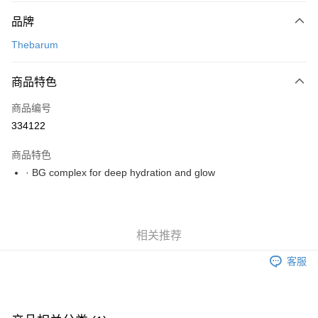
付款方式
品牌
网上银行
Thebarum
相关说明
只有马来亚银行、联昌国际银行、大众银行、兴业银行、香港隆丰银行、伊
斯兰银行、AmBank、BSN Bank
商品特色
运送方式
Home Delivery
查看运费
商品编号
Home Delivery
334122
商品特色
· BG complex for deep hydration and glow
相关推荐
客服