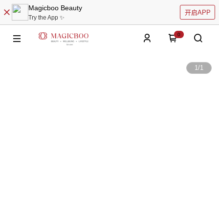
Magicboo Beauty
开启APP
Try the App ✨
0
1
/
1