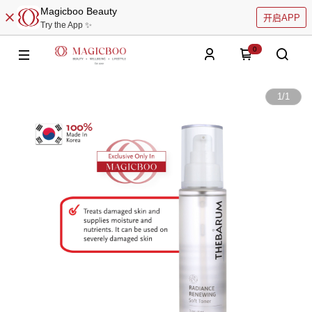
Magicboo Beauty
开启APP
Try the App ✨
0
1
/
1