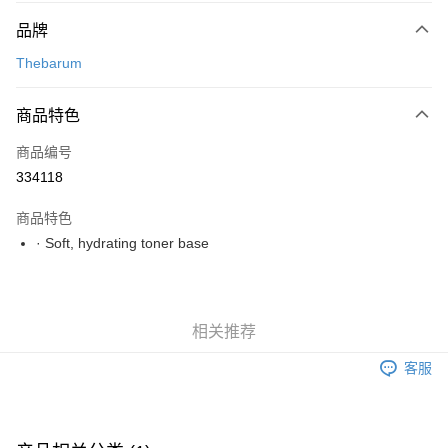
付款方式
品牌
网上银行
Thebarum
相关说明
只有马来亚银行、联昌国际银行、大众银行、兴业银行、香港隆丰银行、伊
斯兰银行、AmBank、BSN Bank
商品特色
运送方式
Home Delivery
查看运费
商品编号
Home Delivery
334118
商品特色
· Soft, hydrating toner base
相关推荐
客服