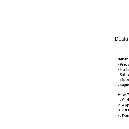
Deskr
Benefi
· Prec
· No la
· Safe
· Effor
· Begi
How T
1. Cur
2. App
3. Att
4. Don