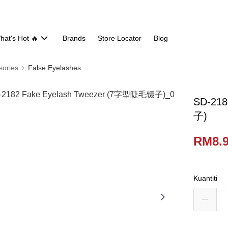
hat's Hot 🔥
Brands
Store Locator
Blog
ories
False Eyelashes
SD-21
子)
RM8.
Kuantiti