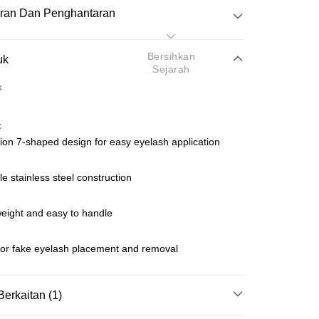
ran Dan Penghantaran
Pembayaran
Bersihkan
uk
Sejarah
k
atas talian
k
yokong Maybank, CIMB Bank, Public Bank, RHB Bank, Hong
sion 7-shaped design for easy eyelash application
Go
k, Bank Islam, AmBank, BSN Bank.
le stainless steel construction
weight and easy to handle
Penghantaran
 for fake eyelash placement and removal
nghantaran
Kadar Penghantaran
nghantaran
Berkaitan (1)