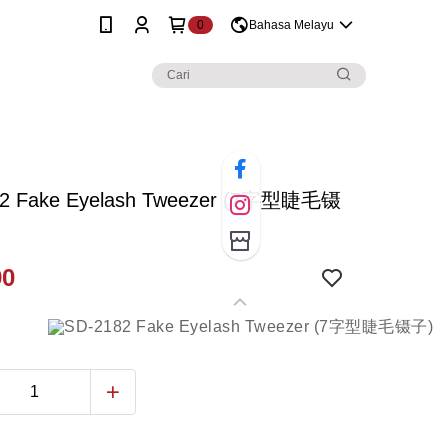
0
Bahasa Melayu
82 Fake Eyelash Tweezer (7字型睫毛镊
90