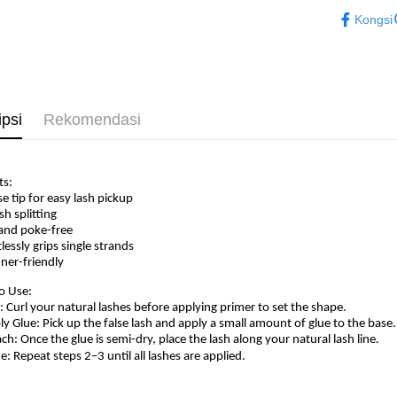
Beauty
Kongsi
Eyelashes
ipsi
Rekomendasi
ts:
ise tip for easy lash pickup
sh splitting
 and poke-free
tlessly grips single strands
nner-friendly
o Use:
l: Curl your natural lashes before applying primer to set the shape.
ly Glue: Pick up the false lash and apply a small amount of glue to the base.
ach: Once the glue is semi-dry, place the lash along your natural lash line.
e: Repeat steps 2–3 until all lashes are applied.