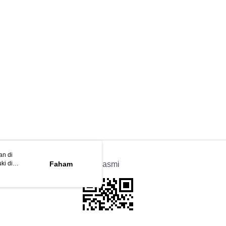
an di
ki di
n
Faham
APP Rasmi
ya anda
tapan kuki