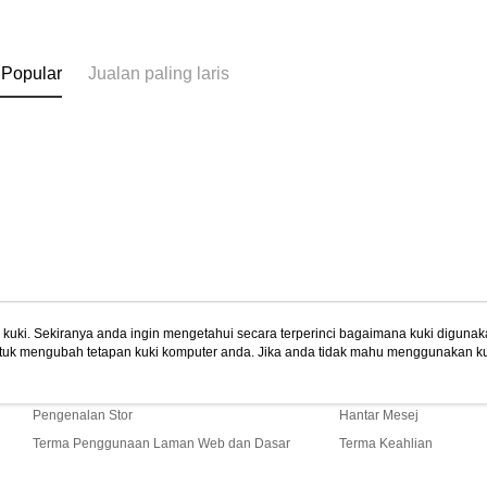
 Popular
Jualan paling laris
uki. Sekiranya anda ingin mengetahui secara terperinci bagaimana kuki digunak
tuk mengubah tetapan kuki komputer anda. Jika anda tidak mahu menggunakan ku
Tentang Kami
Khidmat Pelangga
ngan mengenai kuki.
Dasar Privasi
Laman web ini ada menggunakan kuki. Sekiran
Cerita Kami
Panduan Beli-Belah
ci bagaimana kuki digunakan di laman web ini, dan bagaimana untuk mengubah te
ahu menggunakan kuki di komputer anda, sila rujuk penerangan mengenai kuki.
Pengenalan Stor
Hantar Mesej
Terma Penggunaan Laman Web dan Dasar
Terma Keahlian
Privasi
Hubungi Kami