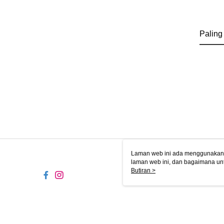
Paling
Laman web ini ada menggunakan k
laman web ini, dan bagaimana un
komputer anda, sila rujuk penera
Butiran >
ingin mengetahui secara terperin
komputer anda. Jika anda tidak m