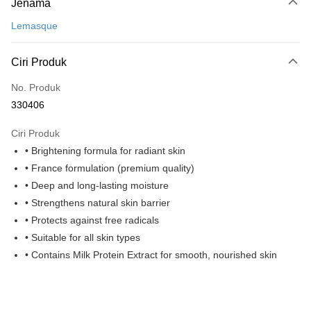
Jenama
Kad Kredit
Lemasque
Perbankan atas talian
Deskripsi
Ciri Produk
Hanya menyokong Maybank, CIMB Bank, Public Bank, RHB Bank, Hong
Touch 'n Go
Leong Bank, Bank Islam, AmBank, BSN Bank.
No. Produk
Boost
330406
GrabPay
Ciri Produk
• Brightening formula for radiant skin
Pilihan Penghantaran
• France formulation (premium quality)
Rumah penghantaran
Kadar Penghantaran
• Deep and long-lasting moisture
Rumah penghantaran
• Strengthens natural skin barrier
• Protects against free radicals
• Suitable for all skin types
• Contains Milk Protein Extract for smooth, nourished skin