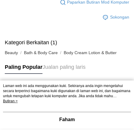
Paparkan Butiran Mod Komputer
Sokongan
Kategori Berkaitan (1)
Beauty
Bath & Body Care
Body Cream Lotion & Butter
Paling Popular
Jualan paling laris
Laman web ini ada menggunakan kuki. Sekiranya anda ingin mengetahui
Tag Popular
secara terperinci bagaimana kuki digunakan di laman web ini, dan bagaimana
untuk mengubah tetapan kuki komputer anda. Jika anda tidak mahu
menggunakan kuki di komputer anda, sila rujuk penerangan mengenai kuki.
Butiran >
Jualan paling laris
Ketibaan Baru
Rekomendasi Popular
Dasar Privasi
Laman web ini ada menggunakan kuki. Sekiranya anda ingin
mengetahui secara terperinci bagaimana kuki digunakan di laman web ini,
dan bagaimana untuk mengubah tetapan kuki komputer anda. Jika anda tidak
Faham
mahu menggunakan kuki di komputer anda, sila rujuk penerangan mengenai
kuki.