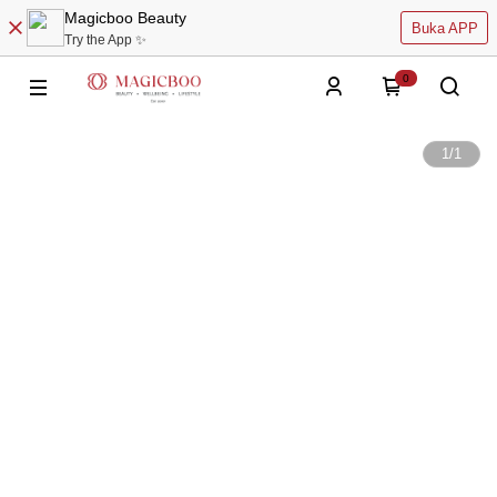
Magicboo Beauty
Buka APP
Try the App ✨
0
1
/
1