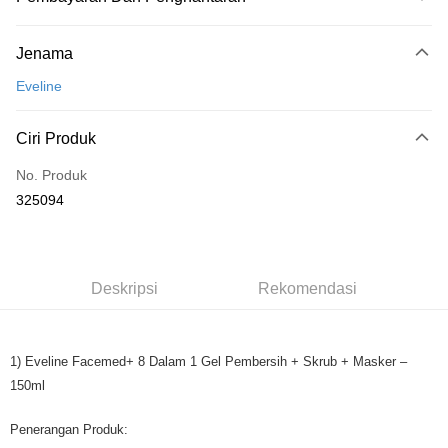
Kaedah Pembayaran
Jenama
Kad Kredit
Eveline
Perbankan atas talian
Deskripsi
Ciri Produk
Hanya menyokong Maybank, CIMB Bank, Public Bank, RHB Bank, Hong
Touch 'n Go
Leong Bank, Bank Islam, AmBank, BSN Bank.
No. Produk
Boost
325094
GrabPay
Pilihan Penghantaran
Deskripsi
Rekomendasi
Rumah penghantaran
Kadar Penghantaran
Rumah penghantaran
1) Eveline Facemed+ 8 Dalam 1 Gel Pembersih + Skrub + Masker –
150ml
Penerangan Produk: