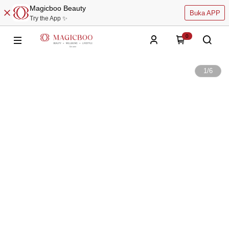
Magicboo Beauty
Buka APP
Try the App ✨
0
1
/
6