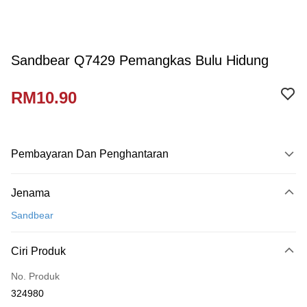
Sandbear Q7429 Pemangkas Bulu Hidung
RM10.90
Pembayaran Dan Penghantaran
Kaedah Pembayaran
Jenama
Kad Kredit
Sandbear
Perbankan atas talian
Deskripsi
Ciri Produk
Hanya menyokong Maybank, CIMB Bank, Public Bank, RHB Bank, Hong
Touch 'n Go
Leong Bank, Bank Islam, AmBank, BSN Bank.
No. Produk
Boost
324980