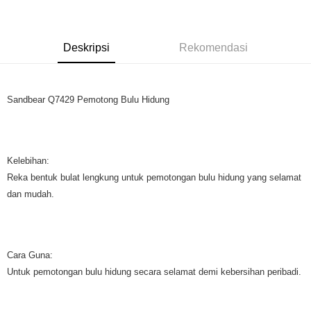
GrabPay
Pilihan Penghantaran
Deskripsi
Rekomendasi
Rumah penghantaran
Kadar Penghantaran
Rumah penghantaran
Sandbear Q7429 Pemotong Bulu Hidung
Kelebihan:
Reka bentuk bulat lengkung untuk pemotongan bulu hidung yang selamat
dan mudah.
Cara Guna:
Untuk pemotongan bulu hidung secara selamat demi kebersihan peribadi.