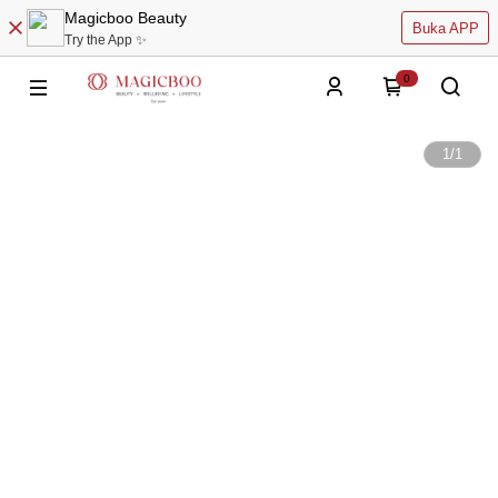
Magicboo Beauty
Buka APP
Try the App ✨
0
1
/
1