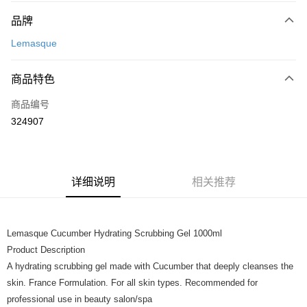
付款方式
品牌
信用卡一次付清
Lemasque
网上银行
相关说明
商品特色
只有马来亚银行、联昌国际银行、大众银行、兴业银行、香港隆丰银行、伊
Touch 'n Go
斯兰银行、AmBank、BSN Bank
商品编号
324907
Boost
GrabPay
运送方式
详细说明
相关推荐
Home Delivery
查看运费
Home Delivery
Lemasque Cucumber Hydrating Scrubbing Gel 1000ml
Product Description
A hydrating scrubbing gel made with Cucumber that deeply cleanses the
skin. France Formulation. For all skin types. Recommended for
professional use in beauty salon/spa