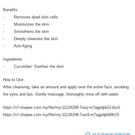
Benefits
- Removes dead skin cells
- Moisturizes the skin
- Smoothens the skin
- Deeply cleanses the skin
- Anti-Aging
Ingredients
- Cucumber: Soothes the skin
How to Use
After cleansing, take an amount and apply over the entire face, avoiding
the eyes and lips. Gently massage, thoroughly rinse off with water
https://cf.shopee.com.my/file/my-11134208-7rasj-m7agpdpb2v1bc6
https://cf.shopee.com.my/file/my-11134208-7ras9-m7agpdpb49lr15
显示电脑版详细说明