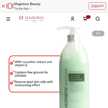
Magicboo Beauty
开启APP
Try the App ✨
0
1
/
3