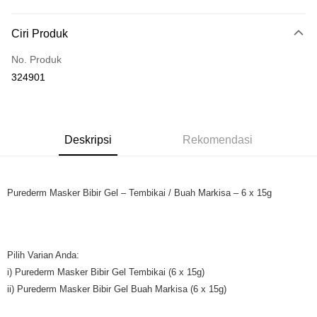
Perbankan atas talian
Deskripsi
Ciri Produk
Hanya menyokong Maybank, CIMB Bank, Public Bank, RHB Bank, Hong
Touch 'n Go
Leong Bank, Bank Islam, AmBank, BSN Bank.
No. Produk
Boost
324901
GrabPay
Pilihan Penghantaran
Deskripsi
Rekomendasi
Rumah penghantaran
Kadar Penghantaran
Rumah penghantaran
Purederm Masker Bibir Gel – Tembikai / Buah Markisa – 6 x 15g
Pilih Varian Anda:
i) Purederm Masker Bibir Gel Tembikai (6 x 15g)
ii) Purederm Masker Bibir Gel Buah Markisa (6 x 15g)