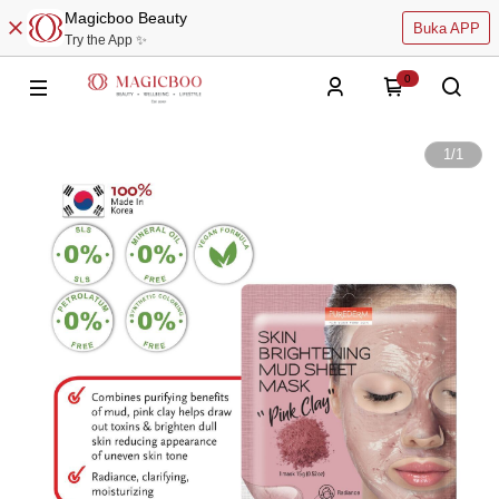
Magicboo Beauty
Buka APP
Try the App ✨
0
1
/
1