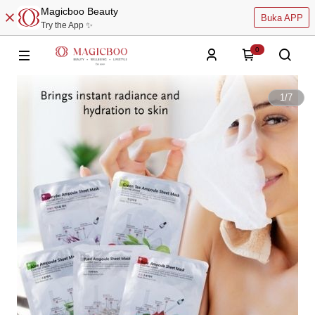
Magicboo Beauty
Buka APP
Try the App ✨
0
1
/
7