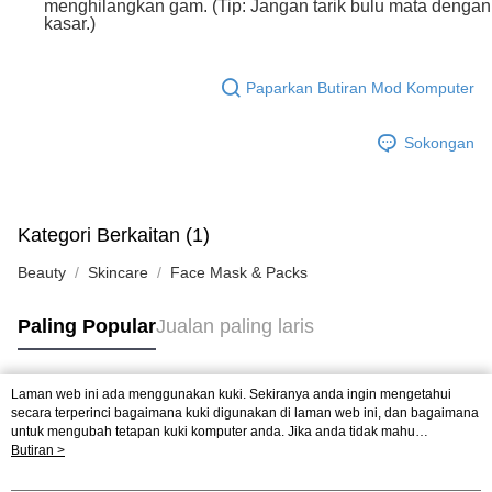
menghilangkan gam. (Tip: Jangan tarik bulu mata dengan
kasar.)
Paparkan Butiran Mod Komputer
Sokongan
Kategori Berkaitan (1)
Beauty
Skincare
Face Mask & Packs
Paling Popular
Jualan paling laris
Laman web ini ada menggunakan kuki. Sekiranya anda ingin mengetahui
Tag Popular
secara terperinci bagaimana kuki digunakan di laman web ini, dan bagaimana
untuk mengubah tetapan kuki komputer anda. Jika anda tidak mahu
menggunakan kuki di komputer anda, sila rujuk penerangan mengenai kuki.
Butiran >
Jualan paling laris
Ketibaan Baru
Rekomendasi Popular
Dasar Privasi
Laman web ini ada menggunakan kuki. Sekiranya anda ingin
mengetahui secara terperinci bagaimana kuki digunakan di laman web ini,