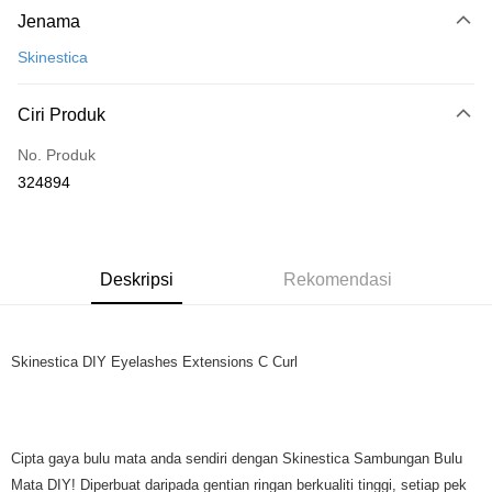
Jenama
Kad Kredit
Skinestica
Perbankan atas talian
Deskripsi
Ciri Produk
Hanya menyokong Maybank, CIMB Bank, Public Bank, RHB Bank, Hong
Touch 'n Go
Leong Bank, Bank Islam, AmBank, BSN Bank.
No. Produk
Boost
324894
GrabPay
Pilihan Penghantaran
Deskripsi
Rekomendasi
Rumah penghantaran
Kadar Penghantaran
Rumah penghantaran
Skinestica DIY Eyelashes Extensions C Curl
Cipta gaya bulu mata anda sendiri dengan Skinestica Sambungan Bulu
Mata DIY! Diperbuat daripada gentian ringan berkualiti tinggi, setiap pek