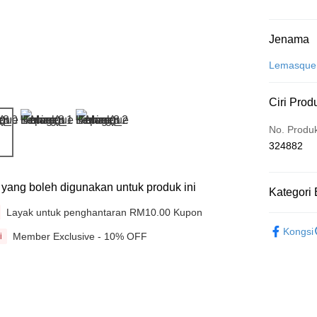
Kaedah 
Jenama
Kad Kredit
Lemasque
Perbankan 
Ciri Prod
Deskripsi
Hanya men
Touch 'n 
No. Produ
Leong Ban
324882
Boost
GrabPay
ti yang boleh digunakan untuk produk ini
Kategori 
Layak untuk penghantaran RM10.00 Kupon
Beauty
Pilihan 
Kongsi
Member Exclusive - 10% OFF
i
Rumah pe
Rumah pe