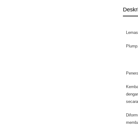
Deskr
Lemas
Plump.
Pener
Kembal
dengan
secara
Diform
membai