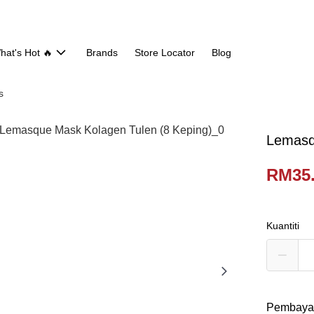
hat's Hot 🔥
Brands
Store Locator
Blog
s
Lemasq
RM35
Kuantiti
Pembaya