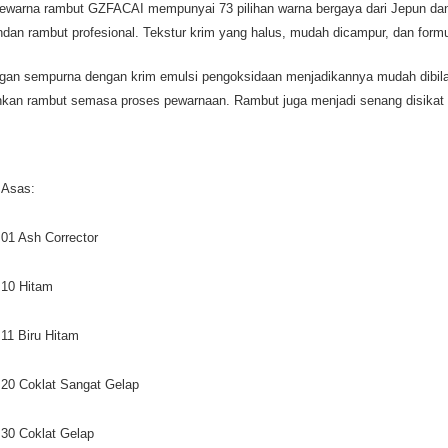
ewarna rambut GZFACAI mempunyai 73 pilihan warna bergaya dari Jepun dan
dan rambut profesional. Tekstur krim yang halus, mudah dicampur, dan form
an sempurna dengan krim emulsi pengoksidaan menjadikannya mudah dibilas,
nkan rambut semasa proses pewarnaan. Rambut juga menjadi senang disikat 
 Asas:
01 Ash Corrector
10 Hitam
11 Biru Hitam
20 Coklat Sangat Gelap
30 Coklat Gelap