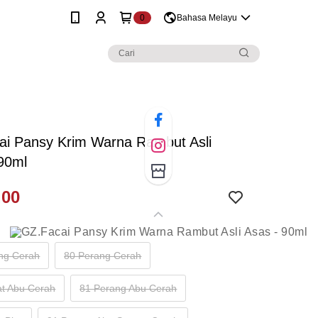
0
Bahasa Melayu
ai Pansy Krim Warna Rambut Asli
90ml
.00
ng Cerah
80 Perang Cerah
at Abu Cerah
81 Perang Abu Cerah