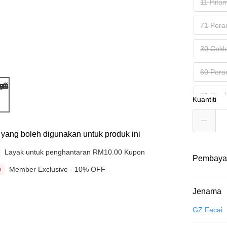
11 Hitam
71 Pera
30 Cokl
60 Pera
01 Pemb
Kuantiti
ti yang boleh digunakan untuk produk ini
Layak untuk penghantaran RM10.00 Kupon
Pembaya
Member Exclusive - 10% OFF
i
Kaedah 
Jenama
Kad Kredit
GZ.Facai
Perbankan 