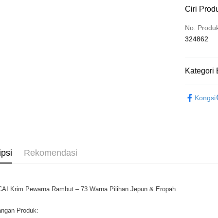
Ciri Prod
Deskripsi
Hanya men
Touch 'n 
No. Produ
Leong Ban
324862
Boost
GrabPay
Kategori 
Beauty
Pilihan 
Kongsi
Rumah pe
Rumah pe
ipsi
Rekomendasi
AI Krim Pewarna Rambut – 73 Warna Pilihan Jepun & Eropah
angan Produk: