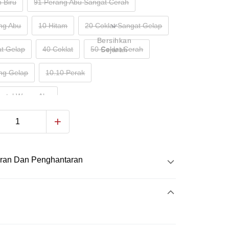
 Biru
91 Perang Abu Sangat Cerah
ng Abu
10 Hitam
20 Coklat Sangat Gelap
Bersihkan
at Gelap
40 Coklat
50 Coklat Cerah
Sejarah
ng Gelap
10.10 Perak
etul Warna Abu
ran Dan Penghantaran
Pembayaran
atas talian