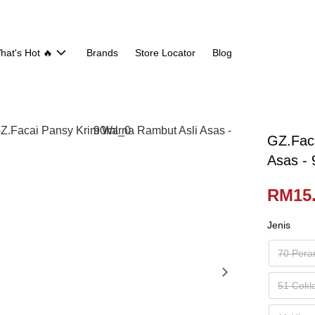
hat's Hot 🔥
Brands
Store Locator
Blog
GZ.Fac
Asas - 
RM15
Jenis
70 Pera
51 Cokl