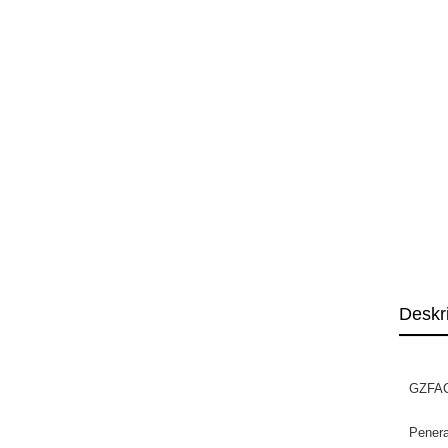
Deskr
GZFAC
Pener