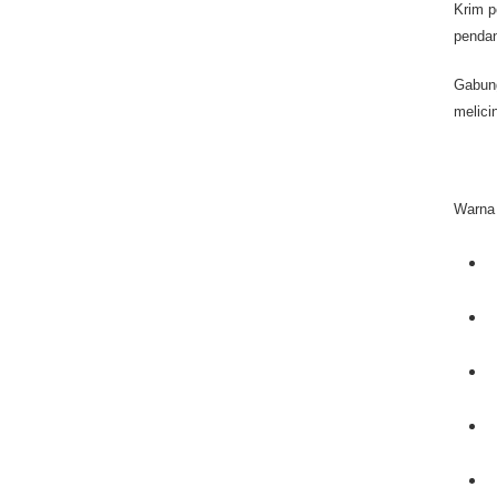
Krim p
pendan
Gabung
melici
Warna