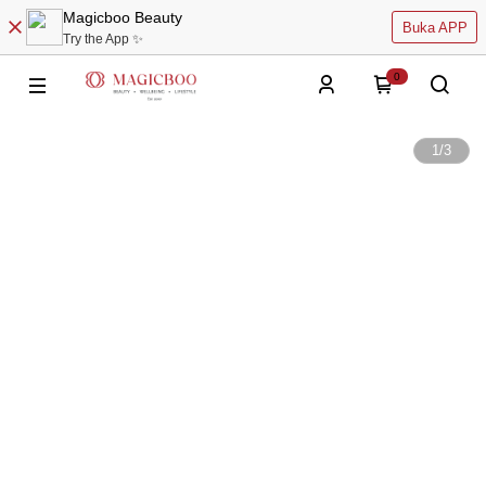
Magicboo Beauty
Buka APP
Try the App ✨
0
1
/
3