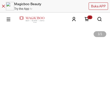
Magicboo Beauty
Buka APP
Try the App ✨
0
1
/
1