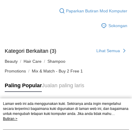
Paparkan Butiran Mod Komputer
Sokongan
Kategori Berkaitan (3)
Lihat Semua
Beauty
Hair Care
Shampoo
Promotions
Mix & Match - Buy 2 Free 1
Paling Popular
Jualan paling laris
Laman web ini ada menggunakan kuki. Sekiranya anda ingin mengetahui
Tag Popular
secara terperinci bagaimana kuki digunakan di laman web ini, dan bagaimana
untuk mengubah tetapan kuki komputer anda. Jika anda tidak mahu
menggunakan kuki di komputer anda, sila rujuk penerangan mengenai kuki.
Butiran >
Jualan paling laris
Ketibaan Baru
Rekomendasi Popular
Dasar Privasi
Laman web ini ada menggunakan kuki. Sekiranya anda ingin
mengetahui secara terperinci bagaimana kuki digunakan di laman web ini,