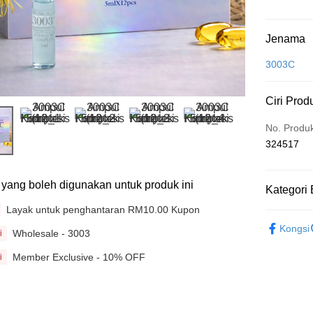
Kaedah 
Jenama
Kad Kredit
3003C
Perbankan 
Ciri Prod
Deskripsi
Hanya men
Touch 'n 
No. Produ
Leong Ban
324517
Boost
GrabPay
ti yang boleh digunakan untuk produk ini
Kategori 
Layak untuk penghantaran RM10.00 Kupon
Beauty
Pilihan 
Kongsi
Wholesale - 3003
i
Rumah pe
Member Exclusive - 10% OFF
i
Rumah pe