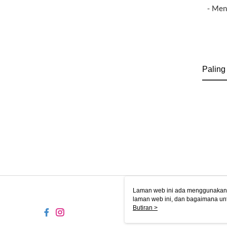
- Men
Paling
Laman web ini ada menggunakan k
laman web ini, dan bagaimana un
komputer anda, sila rujuk penera
Butiran >
ingin mengetahui secara terperin
komputer anda. Jika anda tidak m