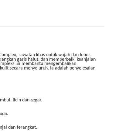
Complex, rawatan khas untuk wajah dan leher.
rangkan garis halus, dan memperbaiki keanjalan
, kompleks ini membantu mengembalikan
lit secara menyeluruh. Ia adalah penyelesaian
but, licin dan segar.
uda.
njal dan terangkat.