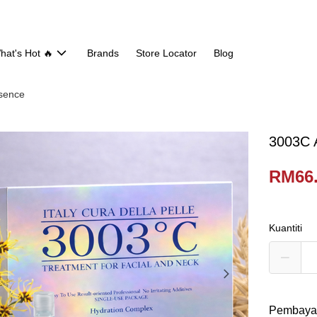
hat's Hot 🔥
Brands
Store Locator
Blog
sence
3003C A
RM66
Kuantiti
Pembaya