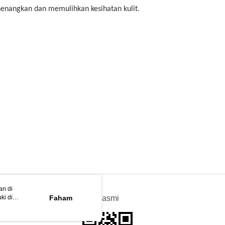
enangkan dan memulihkan kesihatan kulit.
an di
ki di
n
Faham
APP Rasmi
ya anda
tapan kuki