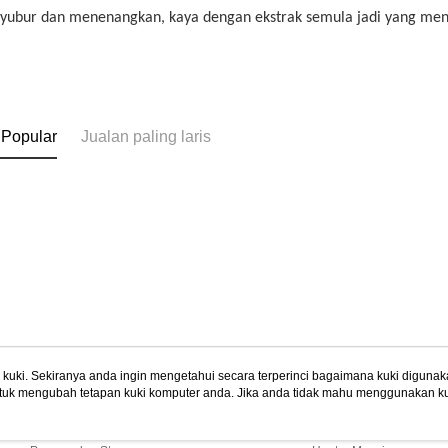
yubur dan menenangkan, kaya dengan ekstrak semula jadi yang men
 Popular
Jualan paling laris
uki. Sekiranya anda ingin mengetahui secara terperinci bagaimana kuki digunak
tuk mengubah tetapan kuki komputer anda. Jika anda tidak mahu menggunakan ku
Tentang Kami
Khidmat Pelangga
ngan mengenai kuki.
Dasar Privasi
Laman web ini ada menggunakan kuki. Sekiran
Cerita Kami
Panduan Beli-Belah
ci bagaimana kuki digunakan di laman web ini, dan bagaimana untuk mengubah te
ahu menggunakan kuki di komputer anda, sila rujuk penerangan mengenai kuki.