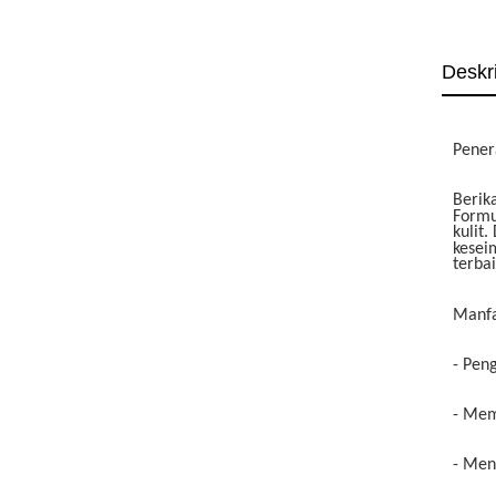
Deskr
Pener
Berik
Formu
kulit
kesei
terbai
Manfa
- Pen
- Mem
- Men