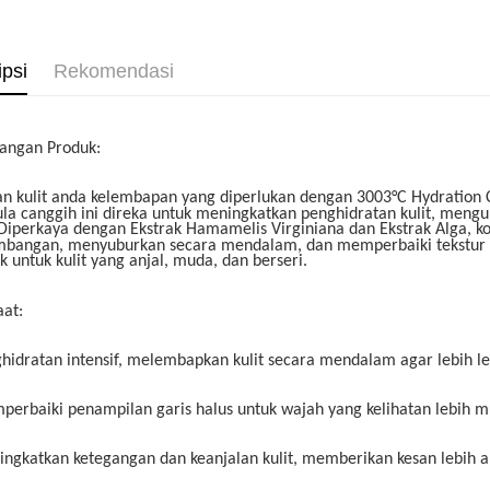
ipsi
Rekomendasi
angan Produk:
an kulit anda kelembapan yang diperlukan dengan 3003°C Hydration 
la canggih ini direka untuk meningkatkan penghidratan kulit, mengu
. Diperkaya dengan Ekstrak Hamamelis Virginiana dan Ekstrak Alga
mbangan, menyuburkan secara mendalam, dan memperbaiki tekstur ku
k untuk kulit yang anjal, muda, dan berseri.
at:
ghidratan intensif, melembapkan kulit secara mendalam agar lebih lem
perbaiki penampilan garis halus untuk wajah yang kelihatan lebih m
ingkatkan ketegangan dan keanjalan kulit, memberikan kesan lebih a