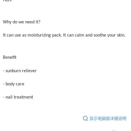
Why do we need it?
It can use as moisturizing pack. It can calm and soothe your skin.
Benefit
- sunburn reliever
- body care
- nail treatment
显示电脑版详细说明