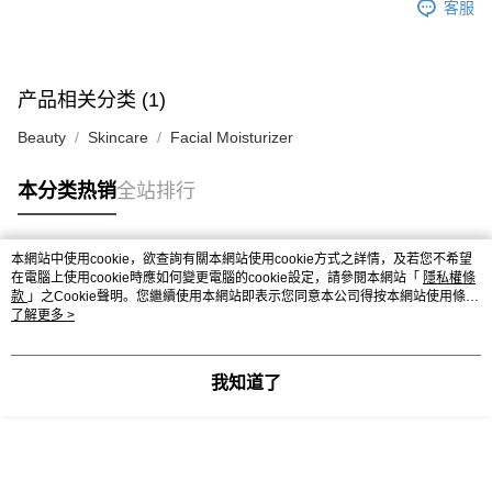
客服
产品相关分类 (1)
Beauty
Skincare
Facial Moisturizer
本分类热销
全站排行
本網站中使用cookie，欲查詢有關本網站使用cookie方式之詳情，及若您不希望
热门标签
在電腦上使用cookie時應如何變更電腦的cookie設定，請參閱本網站「
隱私權條
款
」之Cookie聲明。您繼續使用本網站即表示您同意本公司得按本網站使用條款
之Cookie聲明使用cookie。
了解更多 >
热销排行
最新商品
人气推荐
我知道了