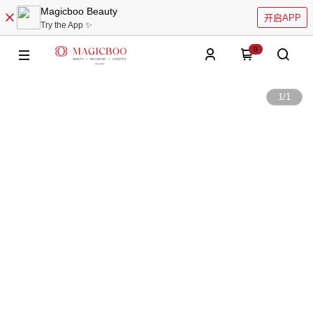
Magicboo Beauty
开启APP
Try the App ✨
0
1
/
1