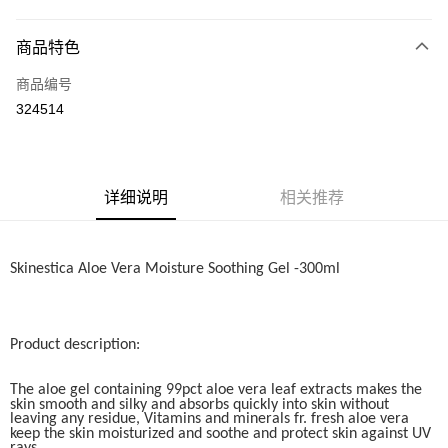
网上银行
相关说明
商品特色
只有马来亚银行、联昌国际银行、大众银行、兴业银行、香港隆丰银行、伊
Touch 'n Go
斯兰银行、AmBank、BSN Bank
商品编号
324514
Boost
GrabPay
运送方式
详细说明
相关推荐
Home Delivery
查看运费
Home Delivery
Skinestica Aloe Vera Moisture Soothing Gel -300ml
Product description:
The aloe gel containing 99pct aloe vera leaf extracts makes the
skin smooth and silky and absorbs quickly into skin without
leaving any residue, Vitamins and minerals fr. fresh aloe vera
keep the skin moisturized and soothe and protect skin against UV
rays.