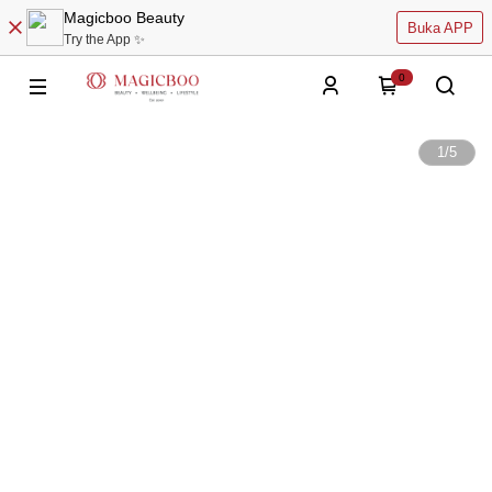
Magicboo Beauty
Buka APP
Try the App ✨
0
1
/
5