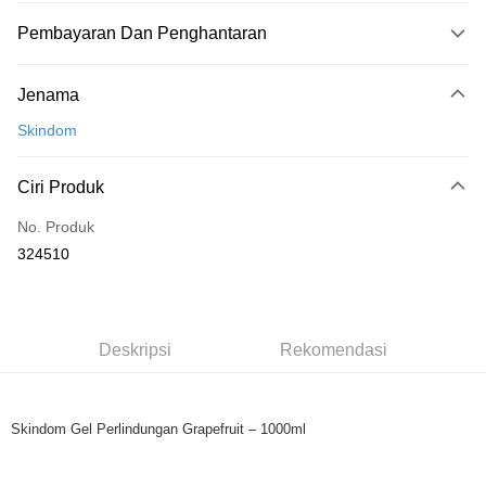
Pembayaran Dan Penghantaran
Kaedah Pembayaran
Jenama
Kad Kredit
Skindom
Perbankan atas talian
Deskripsi
Ciri Produk
Hanya menyokong Maybank, CIMB Bank, Public Bank, RHB Bank, Hong
Touch 'n Go
Leong Bank, Bank Islam, AmBank, BSN Bank.
No. Produk
Boost
324510
GrabPay
Pilihan Penghantaran
Deskripsi
Rekomendasi
Rumah penghantaran
Kadar Penghantaran
Rumah penghantaran
Skindom Gel Perlindungan Grapefruit – 1000ml