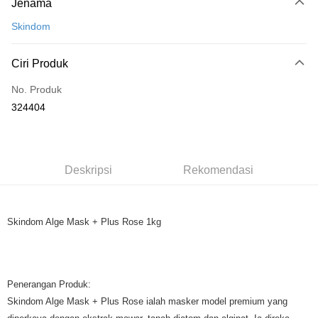
Jenama
Kad Kredit
Skindom
Perbankan atas talian
Deskripsi
Ciri Produk
Hanya menyokong Maybank, CIMB Bank, Public Bank, RHB Bank, Hong
Touch 'n Go
Leong Bank, Bank Islam, AmBank, BSN Bank.
No. Produk
Boost
324404
GrabPay
Pilihan Penghantaran
Deskripsi
Rekomendasi
Rumah penghantaran
Kadar Penghantaran
Rumah penghantaran
Skindom Alge Mask + Plus Rose 1kg
Penerangan Produk:
Skindom Alge Mask + Plus Rose ialah masker model premium yang