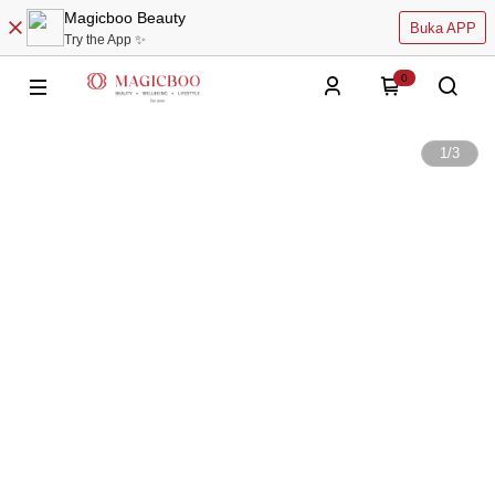
Magicboo Beauty
Buka APP
Try the App ✨
0
1
/
3