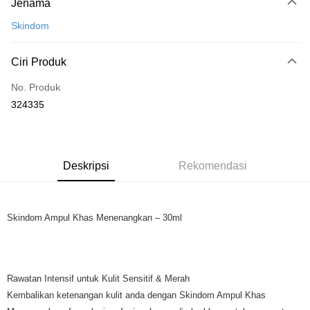
Jenama
Kad Kredit
Skindom
Perbankan atas talian
Deskripsi
Ciri Produk
Hanya menyokong Maybank, CIMB Bank, Public Bank, RHB Bank, Hong
Touch 'n Go
Leong Bank, Bank Islam, AmBank, BSN Bank.
No. Produk
Boost
324335
GrabPay
Pilihan Penghantaran
Deskripsi
Rekomendasi
Rumah penghantaran
Kadar Penghantaran
Rumah penghantaran
Skindom Ampul Khas Menenangkan – 30ml
Rawatan Intensif untuk Kulit Sensitif & Merah
Kembalikan ketenangan kulit anda dengan Skindom Ampul Khas