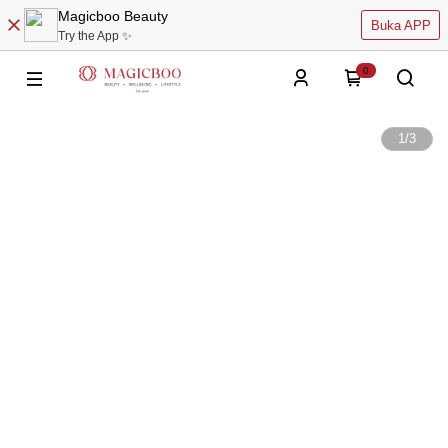
Magicboo Beauty
Buka APP
Try the App ✨
0
1
/
3